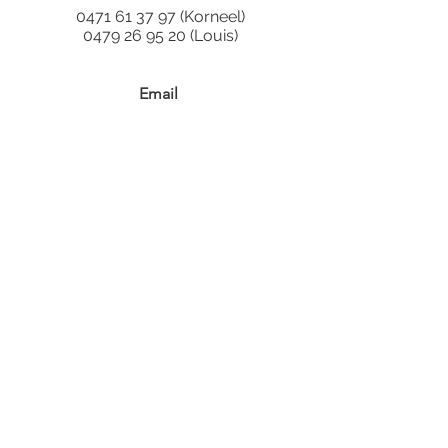
0471 61 37 97
(Korneel)
0479 26 95 20 (Louis)
Email
hello@loko-events.be
Follow
Onze depot is gelegen te Oostnieuwkerke, maar
wij zijn actief in gans (West-)Vlaanderen: regio's
Roeselare, Brugge, Kortrijk, Oostende, Izegem,
Ieper, Diksmuide, Nieuwpoort, Blankenberge,