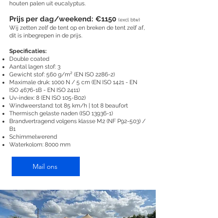
houten palen uit eucalyptus.
Prijs per dag/weekend: €1150
(excl btw)
Wij zetten zelf de tent op en breken de tent zelf af,
dit is inbegrepen in de prijs.
Specificaties:​
Double coated
Aantal lagen stof: 3
Gewicht stof: 560 g/m² (EN ISO 2286-2)
Maximale druk: 1000 N / 5 cm (EN ISO 1421 - EN
ISO 4676-1B - EN ISO 2411)
Uv-index: 8 (EN ISO 105-B02)
Windweerstand: tot 85 km/h | tot 8 beaufort
Thermisch gelaste naden (ISO 13936-1)
Brandvertragend volgens klasse M2 (NF P92-503) /
B1
Schimmelwerend
Waterkolom: 8000 mm
Mail ons