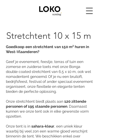
Stretchtent 10 x 15 m
Goedkoop een stretchtent van 150
m² huren in
West-Vlaanderen?
Geef je evenement, feestje, terras of tuin een
zomerse en zuiderse toets met onze Bonga
double coated stretchtent van 6,5 x 10 m, ook wel
nomadentent genoemd. Of je nu een bruiloft,
bedrijfsfeest, festival of ander speciaal evenement
organiseert, onze flexibele en elegante tenten
bieden de perfecte oplossing.
Onze stretchtent biedt plaats aan
120 zittende
personen of 195 staande personen
. Daarnaast
kunnen we onze tent ook in elke gewenste vorm
opzetten.
Onze tent is in
sahara-kleur
, een uniek kleur
waarbij bij veel zon een warme gloed verschijnt
binnenin de tent. We beschikken enkel over