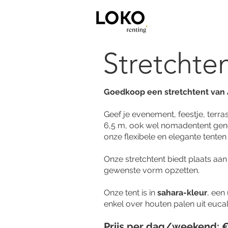
Stretchten
Goedkoop een stretchtent van
Geef je evenement, feestje, terr
6,5 m, ook wel nomadentent genoem
onze flexibele en elegante tenten
Onze stretchtent biedt plaats aa
gewenste vorm opzetten.
Onze tent is in
sahara-kleur
, een
enkel over houten palen uit euca
Prijs per dag/weekend: 