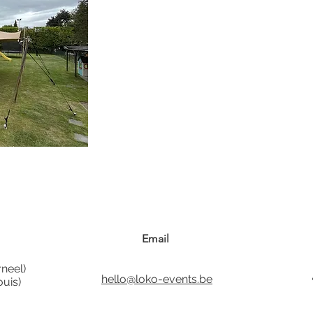
Email
neel)
hello@loko-events.be
uis)