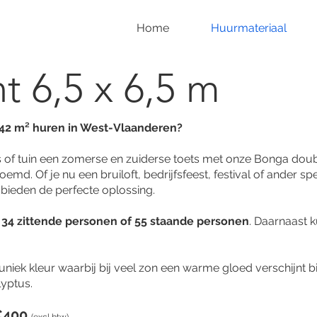
Home
Huurmateriaal
t 6,5 x 6,5 m
 42
m² huren in West-Vlaanderen?
as of tuin een zomerse en zuiderse toets met onze Bonga doub
d. Of je nu een bruiloft, bedrijfsfeest, festival of ander s
 bieden de perfecte oplossing.
n
34 zittende personen of 55 staande personen
. Daarnaast 
 uniek kleur waarbij bij veel zon een warme gloed verschijnt 
lyptus.
€400